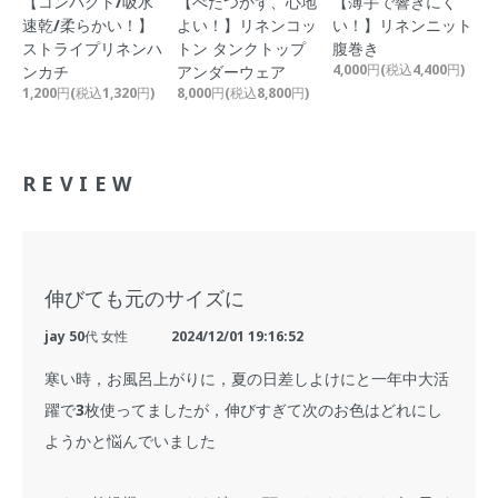
【コンパクト/吸水
【べたつかず、心地
【薄手で響きにく
速乾/柔らかい！】
よい！】リネンコッ
い！】リネンニット
ストライプリネンハ
トン タンクトップ
腹巻き
4,000円(税込4,400円)
ンカチ
アンダーウェア
1,200円(税込1,320円)
8,000円(税込8,800円)
REVIEW
伸びても元のサイズに
jay 50代 女性
2024/12/01 19:16:52
寒い時，お風呂上がりに，夏の日差しよけにと一年中大活
躍で3枚使ってましたが，伸びすぎて次のお色はどれにし
ようかと悩んでいました